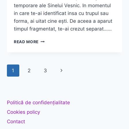
temporare ale Sinelui Vesnic. In momentul
in care te-ai identificat insa cu trupul sau
forma, ai uitat cine ești. De aceea a aparut
timpul fragmentat, te-ai crezut separat……
IN
READ MORE
AFARA
TIMPULUI
Page
Next
1
2
3
navigation
Page
Politică de confidențialitate
Cookies policy
Contact