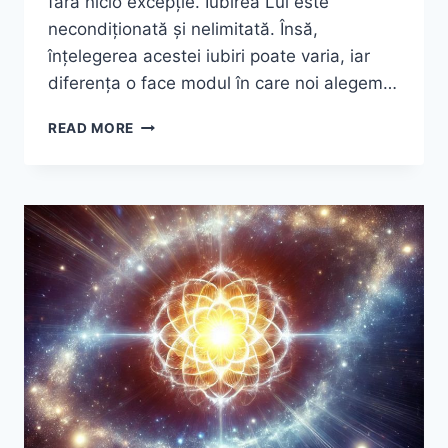
fără nicio excepție. Iubirea Lui este
necondiționată și nelimitată. Însă,
înțelegerea acestei iubiri poate varia, iar
diferența o face modul în care noi alegem…
CÂND
READ MORE
SPUI:
„DUMNEZEU
MĂ
IUBEȘTE…”