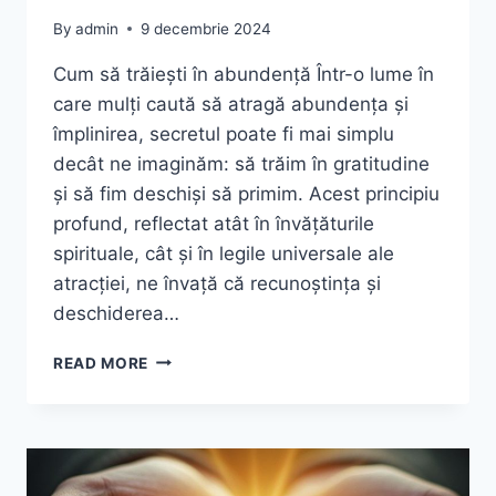
By
admin
9 decembrie 2024
Cum să trăiești în abundență Într-o lume în
care mulți caută să atragă abundența și
împlinirea, secretul poate fi mai simplu
decât ne imaginăm: să trăim în gratitudine
și să fim deschiși să primim. Acest principiu
profund, reflectat atât în învățăturile
spirituale, cât și în legile universale ale
atracției, ne învață că recunoștința și
deschiderea…
PUTEREA
READ MORE
RECUNOȘTINȚEI
ȘI
A
PRIMIRII