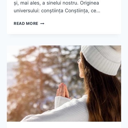
și, mai ales, a sinelui nostru. Originea
universului: conștiința Conștiința, ce…
CONȘTIINȚA:
READ MORE
SURSA
UNIVERSULUI
ȘI
ADEVĂRUL
CARE
TE
ELIBEREAZĂ