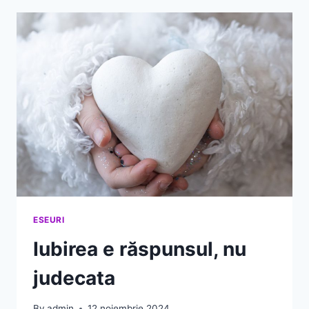
INTERIOARĂ
ESEURI
Iubirea e răspunsul, nu
judecata
By
admin
12 noiembrie 2024