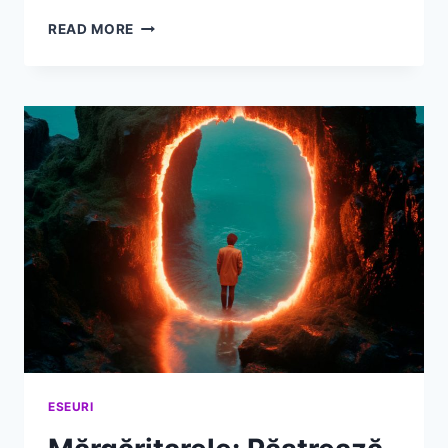
EȘTI
READ MORE
CREATORUL
VIEȚII
TALE
ESEURI