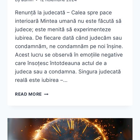
Renunță la judecată – Calea spre pace
interioară Mintea umană nu este făcută să
judece; este menită să experimenteze
iubirea. De fiecare dată când judecăm sau
condamnăm, ne condamnăm pe noi înșine.
Acest lucru se observă în emoțiile negative
care însoțesc întotdeauna actul de a
judeca sau a condamna. Singura judecată
reală este iubirea –…
IUBIREA
READ MORE
E
RĂSPUNSUL,
NU
JUDECATA