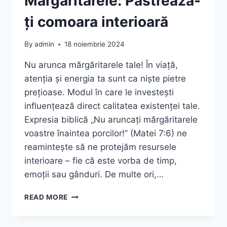
Mărgăritarele: Păstrează-
ți comoara interioară
By
admin
18 noiembrie 2024
Nu arunca mărgăritarele tale! În viață,
atenția și energia ta sunt ca niște pietre
prețioase. Modul în care le investești
influențează direct calitatea existenței tale.
Expresia biblică „Nu aruncați mărgăritarele
voastre înaintea porcilor!” (Matei 7:6) ne
reamintește să ne protejăm resursele
interioare – fie că este vorba de timp,
emoții sau gânduri. De multe ori,…
MĂRGĂRITARELE:
READ MORE
PĂSTREAZĂ-
ȚI
COMOARA