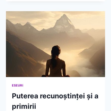
CĂTRE
STAREA
DE
BINE
ESEURI
Puterea recunoștinței și a
primirii