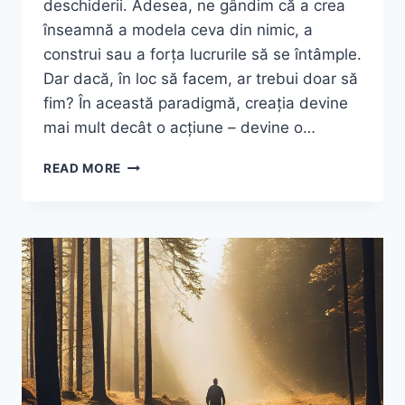
deschiderii. Adesea, ne gândim că a crea
înseamnă a modela ceva din nimic, a
construi sau a forța lucrurile să se întâmple.
Dar dacă, în loc să facem, ar trebui doar să
fim? În această paradigmă, creația devine
mai mult decât o acțiune – devine o…
DESCOPERĂ
READ MORE
ADEVĂRATUL
SENS
AL
CREAȚIEI