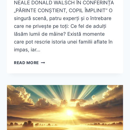
NEALE DONALD WALSCH ÎN CONFERINȚA
„PĂRINTE CONȘTIENT, COPIL ÎMPLINIT” O
singură scenă, patru experți și o întrebare
care ne privește pe toți: Ce fel de adulți
lăsăm lumii de mâine? Există momente
care pot rescrie istoria unei familii aflate în
impas, iar…
DUMITRU
READ MORE
DONSTANTIN
DULCAN CONFERINȚĂ PĂRINTE CONȘTIENT
ÎMPLINIT