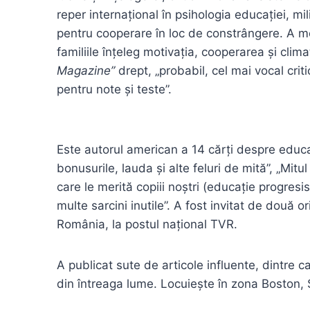
reper internațional în psihologia educației, mil
pentru cooperare în loc de constrângere. A mo
familiile înțeleg motivația, cooperarea și clima
Magazine”
drept, „probabil, cel mai vocal crit
pentru note și teste”.
Este autorul american a 14 cărți despre educ
bonusurile, lauda și alte feluri de mită”, „Mitu
care le merită copiii noștri (educație progresi
multe sarcini inutile”. A fost invitat de două 
România, la postul național TVR.
A publicat sute de articole influente, dintre 
din întreaga lume. Locuiește în zona Boston, 