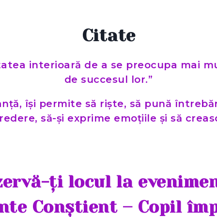
Citate
ertatea interioară de a se preocupa mai mu
de succesul lor.”
nță, își permite să riște, să pună întrebăr
redere, să-și exprime emoțiile și să creas
ervă-ți locul la evenime
nte Conștient – Copil împ