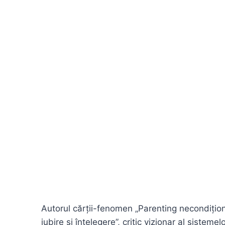
Autorul cărții-fenomen „Parenting necondițio
iubire și înțelegere”, critic vizionar al sist