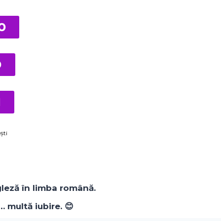
O
O
M
ști
gleză în limba română.
 multă iubire. 😊