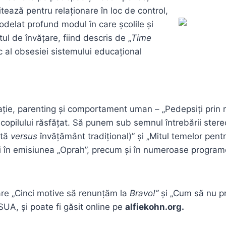
itează pentru relaționare în loc de control,
delat profund modul în care școlile și
tul de învățare, fiind descris de „
Time
ic al obsesiei sistemului educațional
ație, parenting și comportament uman – „Pedepsiți prin 
l copilului răsfățat. Să punem sub semnul întrebării stereot
stă
versus
învățământ tradițional)” și „Mitul temelor pent
ori în emisiunea „Oprah”, precum și în numeroase programe
care „Cinci motive să renunțăm la
Bravo!”
și „Cum să nu pre
SUA, și poate fi găsit online pe
alfiekohn.org.