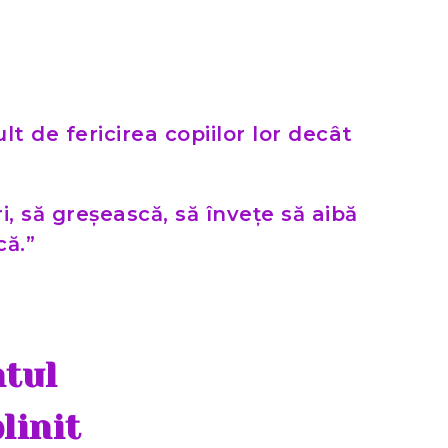
lt de fericirea copiilor lor decât
i, să greșească, să învețe să aibă
că.”
ntul
linit