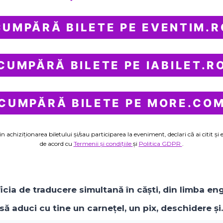
CUMPĂRĂ BILETE PE EVENTIM.R
CUMPĂRĂ BILETE PE IABILET.R
CUMPĂRĂ BILETE PE MORE.CO
in achiziționarea biletului și/sau participarea la eveniment, declari că ai citit și e
de acord cu
Termenii și condițiile
și
Politica GDPR
.
icia de traducere simultană în căști, din limba en
ă aduci cu tine un carnețel, un pix, deschidere și…