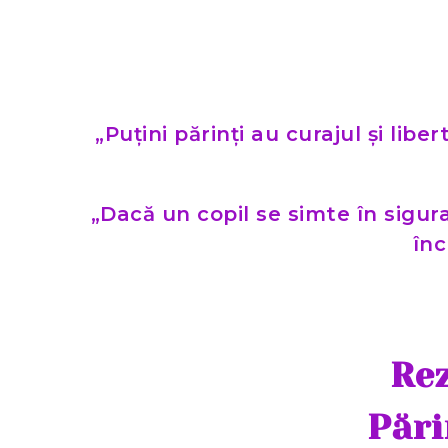
„Puțini părinți au curajul și lib
„Dacă un copil se simte în sigura
înc
Rez
Pări